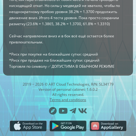
нисходящий откат. Но силы у медведей не хватило, чтобы по
неоднократному пробою уровня 38.2% = 1.3700 продолжить
движение вниз. Итого 4 теста уровня. Пока просто сохраним
разметку (23.6% = 1.3865, 38.2% = 1.3700, 61.8% = 1.3310)
Сейчас направление вниз и в бок всё ещё остается более
привлекательным.
*Риск при покупке на ближайшие сутки: средний
*Риск при продаже на ближайшие сутки: средний
Торговля по символу ✅ ДОПУСТИМА В ОБЫЧНОМ РЕЖИМЕ
2019 − 2026 © ART Cloud Technologies, R/N: SL34179
Version of personal cabinet: 1.6.0.2
All rights reserved.
Terms and conditions