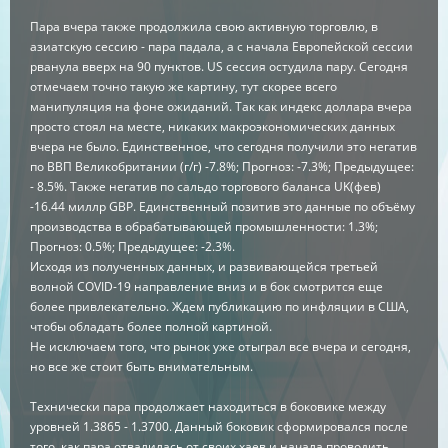
Пара вчера также продолжила свою активную торговлю, в
азиатскую сессию - пара падала, а с начала Европейской сессии
рванула вверх на 90 пунктов. US сессия остудила пару. Сегодня
отмечаем точно такую же картину, тут скорее всего
манипуляция на фоне ожиданий. Так как индекс доллара вчера
просто стоял на месте, никаких макроэкономических данных
вчера не было. Единственное, что сегодня получили это негатив
по ВВП Великобритании (г/г) -7.8%; Прогноз: -7.3%; Предыдущее:
- 8.5%. Также негатив по сальдо торгового баланса UK(фев)
-16.44 миллр GBP. Единственный позитив это данные по объёму
производства в обрабатывающей промышленности: 1.3%;
Прогноз: 0.5%; Предыдущее: -2.3%.
Исходя из полученных данных, и развивающейся третьей
волной COVID-19 направление вниз и в бок смотрится еще
более привлекательно. Ждем публикацию по инфляции в США,
чтобы обладать более полной картиной.
Не исключаем того, что рынок уже отыграл все вчера и сегодня,
но все же стоит быть внимательным.
Технически пара продолжает находиться в боковике между
уровней 1.3865 - 1.3700. Данный боковик сформировался после
того, как пара отвалилась от своих хаев и начала проводить