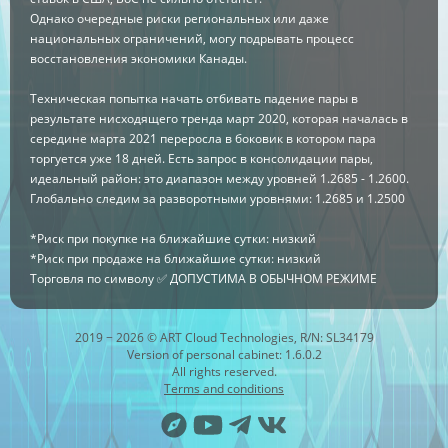
Однако очередные риски региональных или даже
национальных ограничений, могу подрывать процесс
восстановления экономики Канады.
Техническая попытка начать отбивать падение пары в
результате нисходящего тренда март 2020, которая началась в
середине марта 2021 переросла в боковик в котором пара
торгуется уже 18 дней. Есть запрос в консолидации пары,
идеальный район: это диапазон между уровней 1.2685 - 1.2600.
Глобально следим за разворотными уровнями: 1.2685 и 1.2500
*Риск при покупке на ближайшие сутки: низкий
*Риск при продаже на ближайшие сутки: низкий
Торговля по символу ✅ ДОПУСТИМА В ОБЫЧНОМ РЕЖИМЕ
2019 − 2026 © ART Cloud Technologies, R/N: SL34179
Version of personal cabinet: 1.6.0.2
All rights reserved.
Terms and conditions