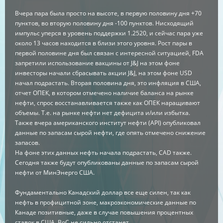
Вчера пара была просто на высоте, в первую половину дня +70
пунктов, во вторую половину дня -100 пунктов. Нисходящий
импульс уперся в уровень поддержки 1.2520, и сейчас пара уже
около 13 часов находится в близи этого уровня. Рост пары в
первой половине дня был связан с интересной ситуацией, FDA
запретили использование вакцины от J&J на этом фоне
инвесторы начали сбрасывать акции J&J, на этом фоне USD
начал подрастать. Вторая половина дня, это инфляция в США,
отчет ОПЕК, в котором отмечено наличие баланса на рынке
нефти, спрос восстанавливается также как ОПЕК наращивают
объемы. Т.е. на рынке нефти нет дефицита и/или избытка.
Также вчера американского институт нефти (API) опубликовал
данные по запасам сырой нефти, где опять отмечено снижение
запасов.
На фоне этих данных нефть начала подрастать, CAD также.
Сегодня также будут опубликованы данные по запасам сырой
нефти от МинЭнерго США.
Фундаментально Канадский доллар все еще силен, так как
нефть в профицитной зоне, макроэкономические данные по
Канаде позитивные, даже в случае повышения процентных
ставок в США, BoC не сильно отстанет.