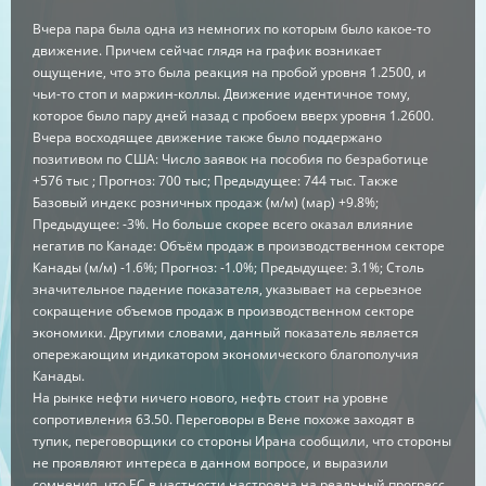
Вчера пара была одна из немногих по которым было какое-то
движение. Причем сейчас глядя на график возникает
ощущение, что это была реакция на пробой уровня 1.2500, и
чьи-то стоп и маржин-коллы. Движение идентичное тому,
которое было пару дней назад с пробоем вверх уровня 1.2600.
Вчера восходящее движение также было поддержано
позитивом по США: Число заявок на пособия по безработице
+576 тыс ; Прогноз: 700 тыс; Предыдущее: 744 тыс. Также
Базовый индекс розничных продаж (м/м) (мар) +9.8%;
Предыдущее: -3%. Но больше скорее всего оказал влияние
негатив по Канаде: Объём продаж в производственном секторе
Канады (м/м) -1.6%; Прогноз: -1.0%; Предыдущее: 3.1%; Столь
значительное падение показателя, указывает на серьезное
сокращение объемов продаж в производственном секторе
экономики. Другими словами, данный показатель является
опережающим индикатором экономического благополучия
Канады.
На рынке нефти ничего нового, нефть стоит на уровне
сопротивления 63.50. Переговоры в Вене похоже заходят в
тупик, переговорщики со стороны Ирана сообщили, что стороны
не проявляют интереса в данном вопросе, и выразили
сомнения, что ЕС в частности настроена на реальный прогресс