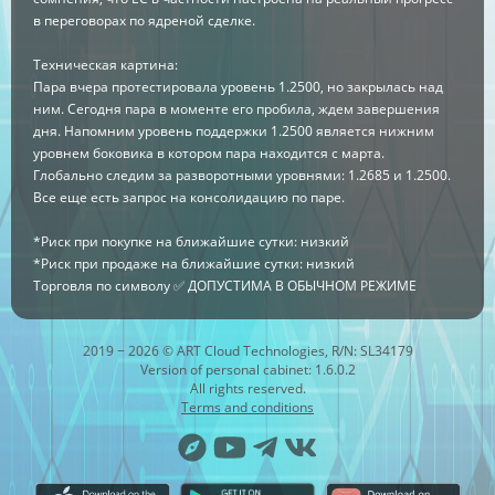
в переговорах по ядреной сделке.
Техническая картина:
Пара вчера протестировала уровень 1.2500, но закрылась над
ним. Сегодня пара в моменте его пробила, ждем завершения
дня. Напомним уровень поддержки 1.2500 является нижним
уровнем боковика в котором пара находится с марта.
Глобально следим за разворотными уровнями: 1.2685 и 1.2500.
Все еще есть запрос на консолидацию по паре.
*Риск при покупке на ближайшие сутки: низкий
*Риск при продаже на ближайшие сутки: низкий
Торговля по символу ✅ ДОПУСТИМА В ОБЫЧНОМ РЕЖИМЕ
2019 − 2026 © ART Cloud Technologies, R/N: SL34179
Version of personal cabinet: 1.6.0.2
All rights reserved.
Terms and conditions