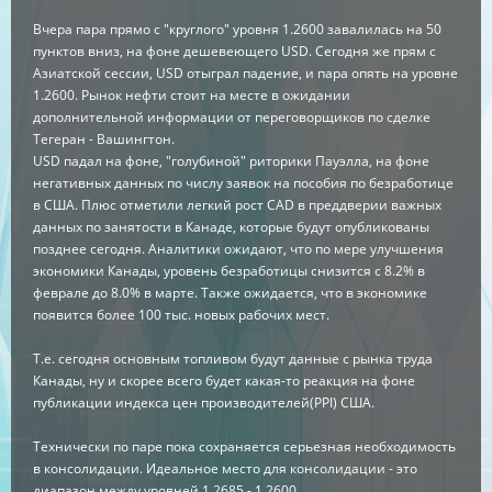
Вчера пара прямо с "круглого" уровня 1.2600 завалилась на 50
пунктов вниз, на фоне дешевеющего USD. Сегодня же прям с
Азиатской сессии, USD отыграл падение, и пара опять на уровне
1.2600. Рынок нефти стоит на месте в ожидании
дополнительной информации от переговорщиков по сделке
Тегеран - Вашингтон.
USD падал на фоне, "голубиной" риторики Пауэлла, на фоне
негативных данных по числу заявок на пособия по безработице
в США. Плюс отметили легкий рост CAD в преддверии важных
данных по занятости в Канаде, которые будут опубликованы
позднее сегодня. Аналитики ожидают, что по мере улучшения
экономики Канады, уровень безработицы снизится с 8.2% в
феврале до 8.0% в марте. Также ожидается, что в экономике
появится более 100 тыс. новых рабочих мест.
Т.е. сегодня основным топливом будут данные с рынка труда
Канады, ну и скорее всего будет какая-то реакция на фоне
публикации индекса цен производителей(PPI) США.
Технически по паре пока сохраняется серьезная необходимость
в консолидации. Идеальное место для консолидации - это
диапазон между уровней 1.2685 - 1.2600.