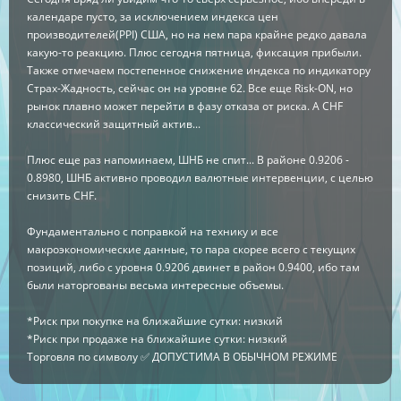
календаре пусто, за исключением индекса цен
производителей(PPI) США, но на нем пара крайне редко давала
какую-то реакцию. Плюс сегодня пятница, фиксация прибыли.
Также отмечаем постепенное снижение индекса по индикатору
Страх-Жадность, сейчас он на уровне 62. Все еще Risk-ON, но
рынок плавно может перейти в фазу отказа от риска. А CHF
классический защитный актив...
Плюс еще раз напоминаем, ШНБ не спит... В районе 0.9206 -
0.8980, ШНБ активно проводил валютные интервенции, с целью
снизить CHF.
Фундаментально с поправкой на технику и все
макроэкономические данные, то пара скорее всего с текущих
позиций, либо с уровня 0.9206 двинет в район 0.9400, ибо там
были наторгованы весьма интересные объемы.
*Риск при покупке на ближайшие сутки: низкий
*Риск при продаже на ближайшие сутки: низкий
Торговля по символу ✅ ДОПУСТИМА В ОБЫЧНОМ РЕЖИМЕ