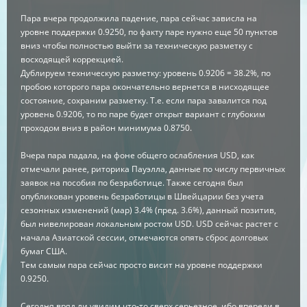
Пара вчера продолжила падение, пара сейчас зависла на
уровне поддержки 0.9250, по факту паре нужно еще 50 пунктов
вниз чтобы полностью выйти за техническую разметку с
восходящей коррекцией.
Дублируем техническую разметку: уровень 0.9206 = 38.2%, по
пробою которого пара окончательно вернется в нисходящее
состояние, сохраним разметку. Т.е. если пара завалится под
уровень 0.9206, то по паре будет открыт вариант с глубоким
проходом вниз в район минимума 0.8750.
Вчера пара падала, на фоне общего ослабления USD, как
отмечали ранее, риторика Пауэлла, данные по числу первичных
заявок на пособия по безработице. Также сегодня был
опубликован уровень безработицы в Швейцарии без учета
сезонных изменений (мар) 3.4% (пред. 3.6%), данный позитив,
был нивелирован локальным ростом USD. USD сейчас растет с
начала Азиатской сессии, отмечаются опять сброс долговых
бумаг США.
Тем самым пара сейчас просто висит на уровне поддержки
0.9250.
Сегодня вряд ли увидим что-то сверх серьезное, ибо впереди в