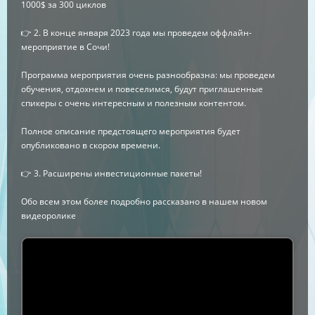
1000$ за 300 циклов
👉 2. В конце января 2023 года мы проведем оффлайн-
мероприятие в Сочи!
Программа мероприятия очень разнообразна: мы проведем
обучения, отдохнем и повеселимся, будут приглашенные
спикеры с очень интересным и полезным контентом.
Полное описание предстоящего мероприятия будет
опубликовано в скором времени.
👉 3. Расширены инвестиционные пакеты!
Обо всем этом более подробно рассказано в нашем новом
видеоролике