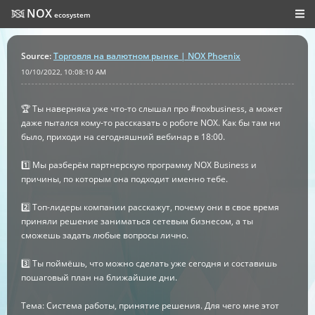
NOX
ecosystem
Source
:
Торговля на валютном рынке | NOX Phoenix
10/10/2022, 10:08:10 AM
🏆 Ты наверняка уже что-то слышал про #noxbusiness, а может
даже пытался кому-то рассказать о роботе NOX. Как бы там ни
было, приходи на сегодняшний вебинар в 18:00.
1️⃣ Мы разберём партнерскую программу NOX Business и
причины, по которым она подходит именно тебе.
2️⃣ Топ-лидеры компании расскажут, почему они в свое время
приняли решение заниматься сетевым бизнесом, а ты
сможешь задать любые вопросы лично.
3️⃣ Ты поймёшь, что можно сделать уже сегодня и составишь
пошаговый план на ближайшие дни.
Тема: Система работы, принятие решения. Для чего мне этот