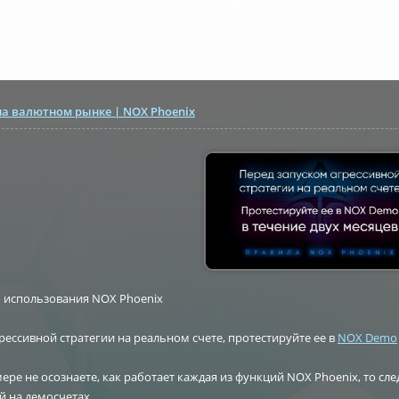
на валютном рынке | NOX Phoenix
о использования NOX Phoenix
рессивной стратегии на реальном счете, протестируйте ее в
NOX Demo
мере не осознаете, как работает каждая из функций NOX Phoenix, то с
й на демосчетах.