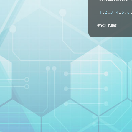
[
1
..
2
..
3
..
4
..
5
..
6
.
#nox_rules