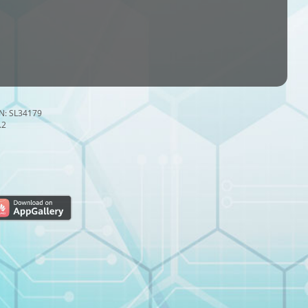
/N: SL34179
.2