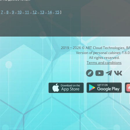
.
7
..
8
..
9
..
10
..
11
..
12
..
13
..
14
..
15
]
2019 − 2026 © ART Cloud Technologies, R
Version of personal cabinet: 1.6.0
All rights reserved.
Terms and conditions