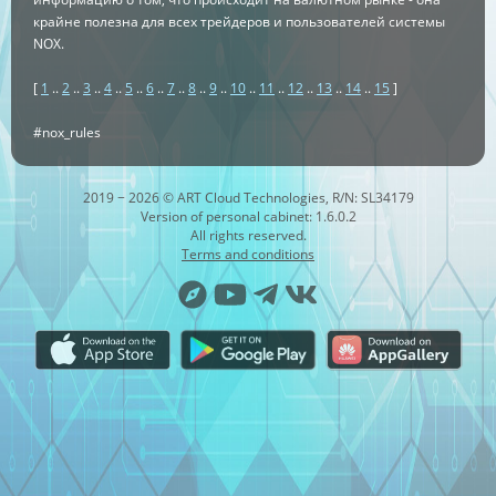
крайне полезна для всех трейдеров и пользователей системы
NOX.
[
1
..
2
..
3
..
4
..
5
..
6
..
7
..
8
..
9
..
10
..
11
..
12
..
13
..
14
..
15
]
#nox_rules
2019 − 2026 © ART Cloud Technologies, R/N: SL34179
Version of personal cabinet: 1.6.0.2
All rights reserved.
Terms and conditions