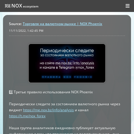
NOX
ecosystem
Source
:
Торговля на валютном рынке | NOX Phoenix
11/11/2022, 1:42:45 PM
3️⃣ Третье правило использования NOX Phoenix
Периодически следите за состоянием валютного рынка через
виджет
https://me.nox.bz/info/analysis
и канал
https://t.me/nox_forex
Наша группа аналитиков ежедневно публикует актуальную
информацию о том, что происходит на валютном рынке - она