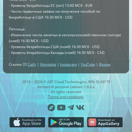
- Уровень безработицы ЕС (окт) 13:00 МСК - EUR
- Число первичных заявок на получение пособий по
безработице в США 16:30 МСК - USD
Пятница:
- Изменение числа занятых в несельскохозяйственном секторе
(нояб) 16:30 МСК - USD
- Уровень безработицы США (нояб) 16:30 МСК - USD
- Уровень безработицы Канады (нояб) 16:30 МСК - CAD
Ссылки 👉🏻
Сайт
|
Vkontakte
|
Instagram
|
YouTube
|
Форум
2019 − 2026 © ART Cloud Technologies, R/N: SL34179
Version of personal cabinet: 1.6.0.2
All rights reserved.
Terms and conditions