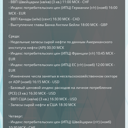
- ВВП Швейцарии (кв/кв) (3 кв.) 11:00 МСК - CHF
- Индекс потребительских цен (ИПЦ) Германии (г/г) (нояб) 16:00
МСК - EUR
- ВВП Канады (м/м) (сент) 16:30 МСК - CAD
- Выступление главы Банка Англии Бейли 18:00 МСК - GBP
Среда:
- Недельные запасы сырой нефти по данным Американского
института нефти (API) 00:30 МСК
- Индекс потребительских цен (ИПЦ) Франции (г/г) 10:45 МСК -
EUR
- Индекс потребительских цен (ИПЦ) ЕС (г/г) (нояб) 12:00 МСК -
EUR
- Изменение числа занятых в несельскохозяйственном секторе
от ADP (нояб) 16:15 МСК - USD
- Базовый ценовой индекс расходов на личное потребление
(PCE) (3 кв.) 16:30 МСК - USD
- ВВП США (кв/кв) (3 кв.) 16:30 МСК - USD
- Запасы сырой нефти в США 18:30 МСК
Четверг:
- Индекс потребительских цен (ИПЦ) Швейцарии (г/г) (нояб)
10:30 МСК - CHF