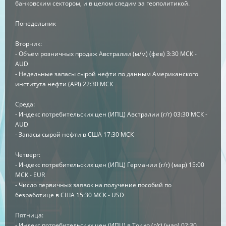
банковским сектором, и в целом следим за геополитикой.
Понедельник
Вторник:
- Объём розничных продаж Австралии (м/м) (фев) 3:30 МСК -
AUD
- Недельные запасы сырой нефти по данным Американского
института нефти (API) 22:30 МСК
Среда:
- Индекс потребительских цен (ИПЦ) Австралии (г/г) 03:30 МСК -
AUD
- Запасы сырой нефти в США 17:30 МСК
Четверг:
- Индекс потребительских цен (ИПЦ) Германии (г/г) (мар) 15:00
МСК - EUR
- Число первичных заявок на получение пособий по
безработице в США 15:30 МСК - USD
Пятница:
- Индекс потребительских цен (ИПЦ) в Токио (г/г) (мар) 02:30