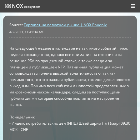
NOX
ecosystem
Source
:
Торговля на валютном рынке | NOX Phoenix
4/2/2023, 11:41:34 AM
На следующей неделе в календаре не так много событий, плюс
неделя сокращенная, однако все внимание на вторник и на
решение РБА по процентной ставке, а также следим за
пятницей и публикацией NFP. Пятничная публикация может
сопровождаться очень высокой волатильностью, так как
помимо того, что это важная публикация, так еще день является
выходным. Помимо всех событий и новостей представленных в
макроэкономическом календаре, следим за поступающими
публикациями которые способны повлиять на настроение
рынка.
Понедельник
- Индекс потребительских цен (ИПЦ) Швейцарии (г/г) (мар) 09:30
МСК - CHF